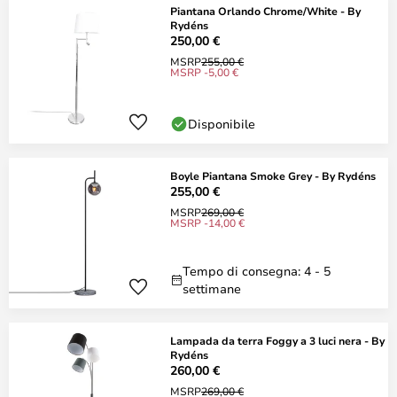
Piantana Orlando Chrome/White - By
Rydéns
250,00 €
MSRP
255,00 €
MSRP -5,00 €
Disponibile
Boyle Piantana Smoke Grey - By Rydéns
255,00 €
MSRP
269,00 €
MSRP -14,00 €
Tempo di consegna: 4 - 5
settimane
Lampada da terra Foggy a 3 luci nera - By
Rydéns
260,00 €
MSRP
269,00 €