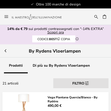
Oltre 100 marche di design
Salta
al
RCA
contenuto
14% da € 79
sui prodotti contrassegnati con “-14% EXTRA”
Scopri ora
CODICE:
BEST
COPIA
By Rydens Vloerlampen
Prodotti
Di più su By Rydens Vloerlampen
21 articoli
FILTRO
Vega Piantana Quercia/Bianco - By
Rydéns
490,00 €