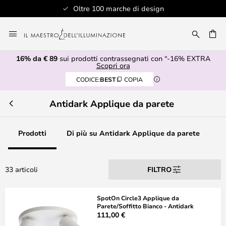
Oltre 100 marche di design
Salta
al
RCA
contenuto
16% da € 89
sui prodotti contrassegnati con “-16% EXTRA
Scopri ora
CODICE:
BEST
COPIA
Antidark Applique da parete
Prodotti
Di più su Antidark Applique da parete
33 articoli
FILTRO
SpotOn Circle3 Applique da
Parete/Soffitto Bianco - Antidark
111,00 €