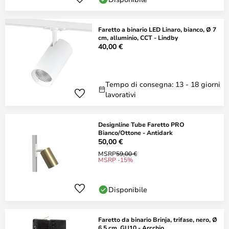
Faretto a binario LED Linaro, bianco, Ø 7
cm, alluminio, CCT - Lindby
40,00 €
Tempo di consegna: 13 - 18 giorni
lavorativi
Designline Tube Faretto PRO
Bianco/Ottone - Antidark
50,00 €
MSRP
59,00 €
MSRP -15%
Disponibile
Faretto da binario Brinja, trifase, nero, Ø
6,5 cm, GU10 - Arcchio