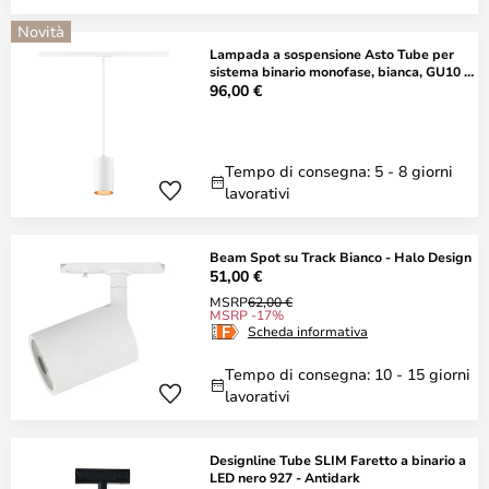
Novità
Lampada a sospensione Asto Tube per
sistema binario monofase, bianca, GU10 -
SLV
96,00 €
Tempo di consegna: 5 - 8 giorni
lavorativi
Beam Spot su Track Bianco - Halo Design
51,00 €
MSRP
62,00 €
MSRP -17%
Scheda informativa
Tempo di consegna: 10 - 15 giorni
lavorativi
Designline Tube SLIM Faretto a binario a
LED nero 927 - Antidark