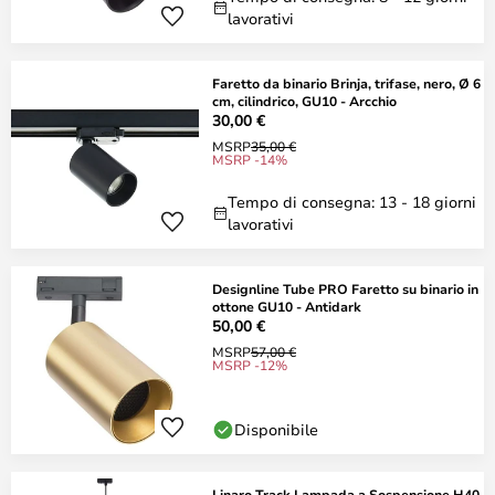
lavorativi
Faretto da binario Brinja, trifase, nero, Ø 6
cm, cilindrico, GU10 - Arcchio
30,00 €
MSRP
35,00 €
MSRP -14%
Tempo di consegna: 13 - 18 giorni
lavorativi
Designline Tube PRO Faretto su binario in
ottone GU10 - Antidark
50,00 €
MSRP
57,00 €
MSRP -12%
Disponibile
Linaro Track Lampada a Sospensione H40