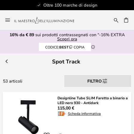
design
Assistenza clienti professio
Salta
al
RCA
contenuto
16% da € 89
sui prodotti contrassegnati con “-16% EXTRA
Scopri ora
CODICE:
BEST
COPIA
Spot Track
53 articoli
FILTRO
Designline Tube SLIM Faretto a binario a
LED nero 930 - Antidark
115,00 €
Scheda informativa