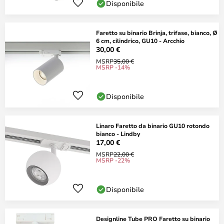
Disponibile
Faretto su binario Brinja, trifase, bianco, Ø
6 cm, cilindrico, GU10 - Arcchio
30,00 €
MSRP
35,00 €
MSRP -14%
Disponibile
Linaro Faretto da binario GU10 rotondo
bianco - Lindby
17,00 €
MSRP
22,00 €
MSRP -22%
Disponibile
Designline Tube PRO Faretto su binario