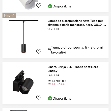
Disponibile
Novità
Lampada a sospensione Asto Tube per
sistema binario monofase, nera, GU10 -
SLV
96,00 €
Tempo di consegna: 5 - 8 giorni
lavorativi
Linaro/Brinja LED Traccia spot Nero -
Lindby
69,00 €
MSRP
90,00 €
MSRP -23%
Disponibile