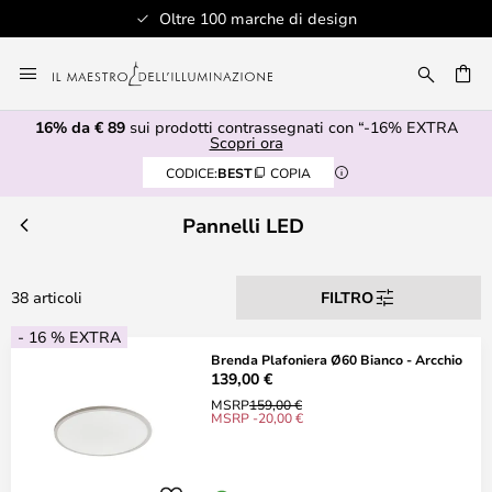
Oltre 100 marche di design
Salta
al
RCA
contenuto
16% da € 89
sui prodotti contrassegnati con “-16% EXTRA
Scopri ora
CODICE:
BEST
COPIA
Pannelli LED
38 articoli
FILTRO
- 16 % EXTRA
Brenda Plafoniera Ø60 Bianco - Arcchio
139,00 €
MSRP
159,00 €
MSRP -20,00 €