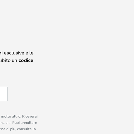
i esclusive e le
subito un
codice
e molto altro. Riceverai
ensioni. Puoi annullare
ne di più, consulta la