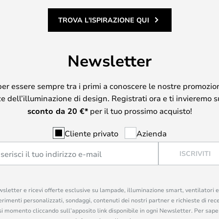
TROVA L'ISPIRAZIONE QUI
Newsletter
per essere sempre tra i primi a conoscere le nostre promozion
 dell’illuminazione di design. Registrati ora e ti invieremo 
sconto da
20
€*
per il tuo prossimo acquisto!
Cliente privato
Azienda
ISCRIVITI
ewsletter e ricevi offerte esclusive su lampade, illuminazione smart, ventilatori 
rimenti personalizzati, sondaggi, contenuti dei nostri partner e richieste di rec
iasi momento cliccando sull’apposito link disponibile in ogni Newsletter. Per saper