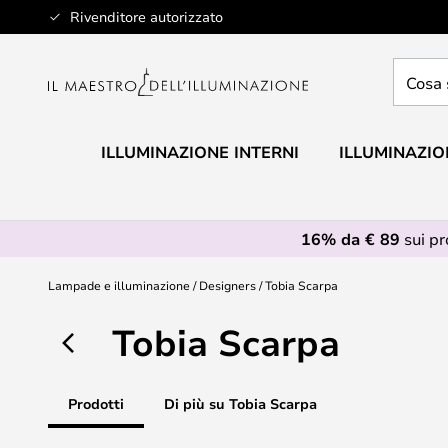
Salta
Rivenditore autorizzato
al
contenuto
Cosa
stai
cercan
ILLUMINAZIONE INTERNI
ILLUMINAZIO
16% da € 89
sui p
Lampade e illuminazione
Designers
Tobia Scarpa
Tobia Scarpa
Prodotti
Di più su Tobia Scarpa