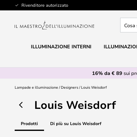
Salta
Rivenditore autorizzato
al
contenuto
Cosa
stai
cercan
ILLUMINAZIONE INTERNI
ILLUMINAZIO
16% da € 89
sui p
Lampade e illuminazione
Designers
Louis Weisdorf
Louis Weisdorf
Prodotti
Di più su Louis Weisdorf