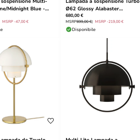
sospensione Multi-
Lampada a sospensione Turbo
one/Midnight Blue -
Ø62 Glossy Alabaster
680,00 €
White/White - Gubi
MSRP -47,00 €
MSRP
899,00 €
MSRP -219,00 €
le
Disponibile
 Lampada da Tavolo
Multi-Lite Lampada a