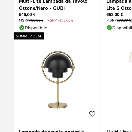
Multi-Lite Lampada da Tavolo
Lampada a 
Ottone/Nero - GUBI
Lite S Ott
646,00 €
652,00 €
Gubi
MSRP
799,00 €
MSRP -153,00 €
MSRP
699,00 €
Disponibile
Disponibi
SUMMER DEAL
Lampada da tavolo portatile
Multi-Lite