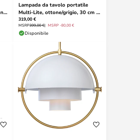
Lampada da tavolo portatile
one
Multi-Lite, ottone/grigio, 30 cm -
319,00 €
Gubi
MSRP
399,00 €
MSRP -80,00 €
Disponibile