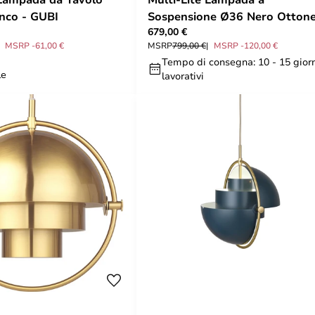
nco - GUBI
Sospensione Ø36 Nero Ottone
679,00 €
GUBI
MSRP -61,00 €
MSRP
799,00 €
MSRP -120,00 €
Tempo di consegna: 10 - 15 gior
le
lavorativi