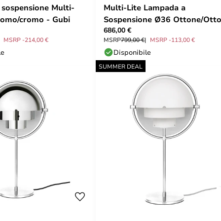
sospensione Multi-
Multi-Lite Lampada a
romo/cromo - Gubi
Sospensione Ø36 Ottone/Ott
686,00 €
- GUBI
MSRP -214,00 €
MSRP
799,00 €
MSRP -113,00 €
le
Disponibile
SUMMER DEAL