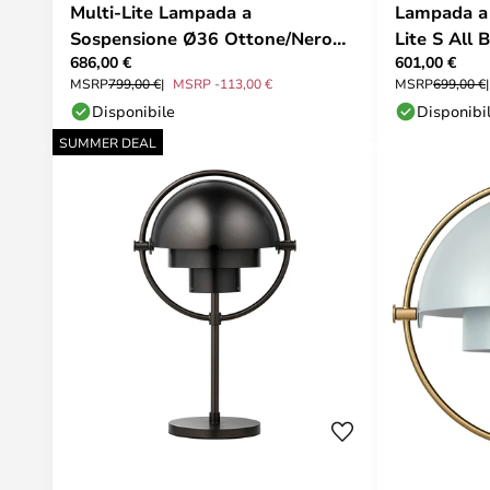
Multi-Lite Lampada a
Lampada a 
Sospensione Ø36 Ottone/Nero
Lite S All 
686,00 €
601,00 €
Carbone - GUBI
MSRP
799,00 €
MSRP -113,00 €
MSRP
699,00 €
Disponibile
Disponibi
SUMMER DEAL