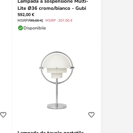
Lampada a sospensione Multi-
Lite Ø36 cromo/bianco - Gubi
592,00 €
MSRP
799,00 €
MSRP -207,00 €
Disponibile
Lampada da tavolo portatile