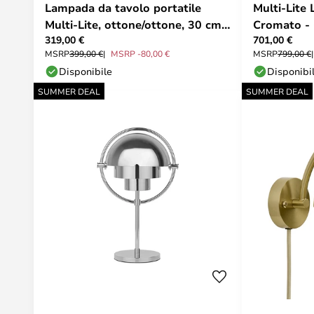
Lampada da tavolo portatile
Multi-Lite
Multi-Lite, ottone/ottone, 30 cm -
Cromato -
319,00 €
701,00 €
Gubi
MSRP
399,00 €
MSRP -80,00 €
MSRP
799,00 €
Disponibile
Disponibi
SUMMER DEAL
SUMMER DEAL