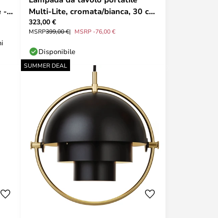
 -
Multi-Lite, cromata/bianca, 30 cm
323,00 €
- Gubi
MSRP
399,00 €
MSRP -76,00 €
ni
Disponibile
SUMMER DEAL