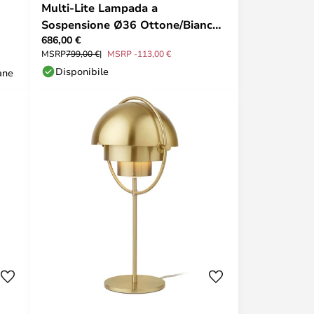
Multi-Lite Lampada a
Sospensione Ø36 Ottone/Bianco
686,00 €
- GUBI
MSRP
799,00 €
MSRP -113,00 €
Disponibile
ane