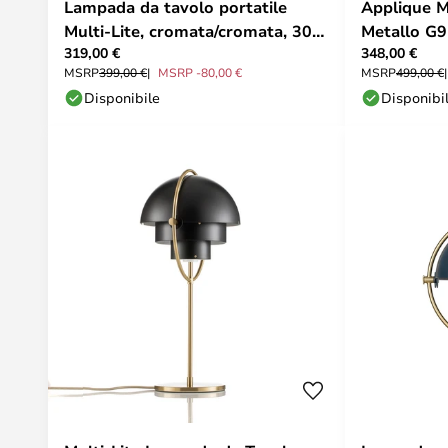
Lampada da tavolo portatile
Applique M
Multi-Lite, cromata/cromata, 30
Metallo G9
319,00 €
348,00 €
cm - Gubi
MSRP
399,00 €
MSRP -80,00 €
MSRP
499,00 €
Disponibile
Disponibi