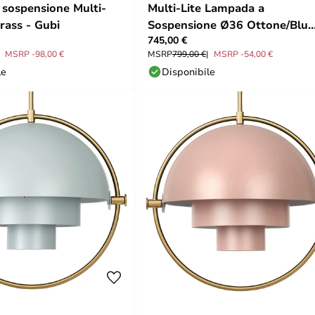
sospensione Multi-
Multi-Lite Lampada a
Brass - Gubi
Sospensione Ø36 Ottone/Blu
745,00 €
Mezzanotte - GUBI
MSRP -98,00 €
MSRP
799,00 €
MSRP -54,00 €
le
Disponibile