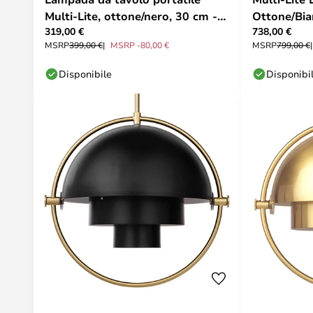
Multi-Lite, ottone/nero, 30 cm -
Ottone/Bia
319,00 €
738,00 €
Gubi
MSRP
399,00 €
MSRP -80,00 €
MSRP
799,00 €
Disponibile
Disponibi