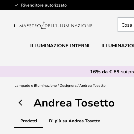
Salta
Rivenditore autorizzato
al
contenuto
Cosa
stai
cercan
ILLUMINAZIONE INTERNI
ILLUMINAZIO
16% da € 89
sui p
Lampade e illuminazione
Designers
Andrea Tosetto
Andrea Tosetto
Prodotti
Di più su Andrea Tosetto