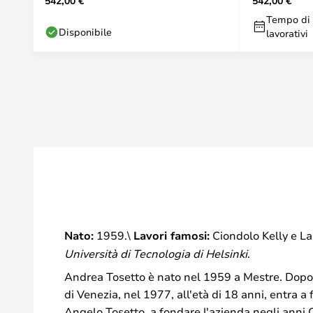
542,00 €
542,00 €
Tempo di 
Disponibile
lavorativi
Nato:
1959.\
Lavori famosi:
Ciondolo Kelly e L
Università di Tecnologia di Helsinki
.
Andrea Tosetto è nato nel 1959 a Mestre. Dopo av
di Venezia, nel 1977, all'età di 18 anni, entra a
Angelo Tosetto, a fondare l'azienda negli anni