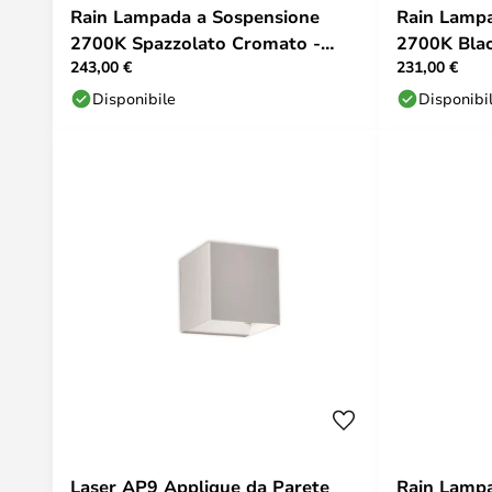
Rain Lampada a Sospensione
Rain Lampada a Sospensione
2700K Spazzolato Cromato -
2700K Blac
243,00 €
231,00 €
Lodes
Disponibile
Disponibi
Laser AP9 Applique da Parete
Rain Lamp